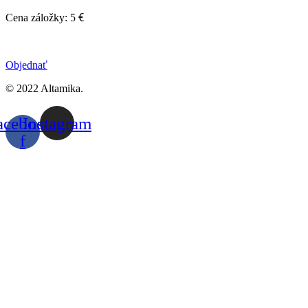
€
Cena záložky: 5
Objednať
© 2022 Altamika.
acebook-
Instagram
f