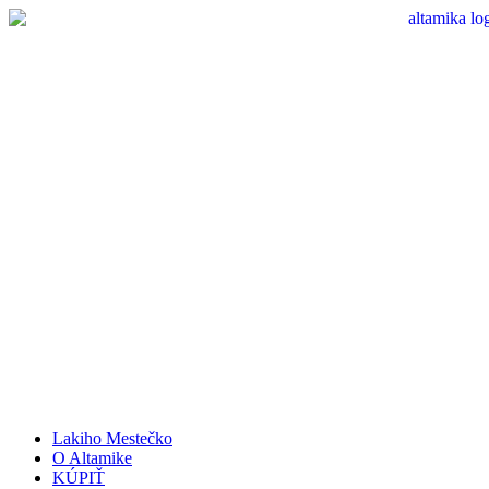
Lakiho Mestečko
O Altamike
KÚPIŤ