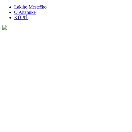
Lakiho Mestečko
O Altamike
KÚPIŤ