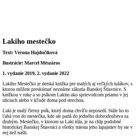
Lakiho mestečko
Text: Verona Hajdučíková
Ilustrácie: Marcel Mészáros
1. vydanie 2019, 2. vydanie 2022
Lakiho Mestečko je detská knižka pre malých aj veľkých tulákov, s
ktorou môžete preskúmať neznáme zákutia Banskej Štiavnice. S
knižkou v ruke a so psíkom Lakim ako sprievodcom priamo v jej
uliciach alebo v kľude doma pod strechou.
Laki je malý čierny psík, ktorý doma chvíľu neposedí. Stále ho to
ťahá von do mestečka, kde ale padá do jedného dobrodružstva za
druhým. Mestečko, v ktorom sa Laki túla, je na chlp podobné
historickej Banskej Štiavnici a všetky miesta jeho lapajstiev by ste v
nej tiež našli.