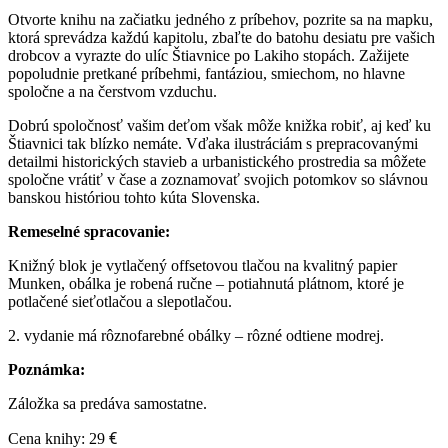
Otvorte knihu na začiatku jedného z príbehov, pozrite sa na mapku,
ktorá sprevádza každú kapitolu, zbaľte do batohu desiatu pre vašich
drobcov a vyrazte do ulíc Štiavnice po Lakiho stopách. Zažijete
popoludnie pretkané príbehmi, fantáziou, smiechom, no hlavne
spoločne a na čerstvom vzduchu.
Dobrú spoločnosť vašim deťom však môže knižka robiť, aj keď ku
Štiavnici tak blízko nemáte. Vďaka ilustráciám s prepracovanými
detailmi historických stavieb a urbanistického prostredia sa môžete
spoločne vrátiť v čase a zoznamovať svojich potomkov so slávnou
banskou históriou tohto kúta Slovenska.
Remeselné spracovanie:
Knižný blok je vytlačený offsetovou tlačou na kvalitný papier
Munken, obálka je robená ručne – potiahnutá plátnom, ktoré je
potlačené sieťotlačou a slepotlačou.
2. vydanie má rôznofarebné obálky – rôzné odtiene modrej.
Poznámka:
Záložka sa predáva samostatne.
€
Cena knihy: 29